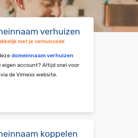
d
einnaam verhuizen
kkelijk met je verhuiscode
 deze
domeinnaam verhuizen
e eigen account? Altijd snel voor
 via de Vimexx website.
einnaam koppelen